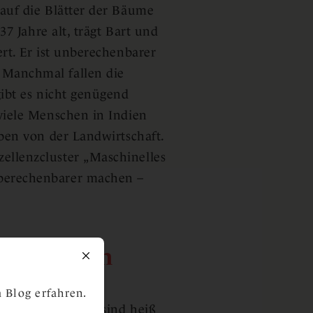
auf die Blätter der Bäume
37 Jahre alt, trägt Bart und
rt. Er ist unberechenbarer
 Manchmal fallen die
ibt es nicht genügend
viele Menschen in Indien
ben von der Landwirtschaft.
llenzcluster „Maschinelles
berechenbarer machen –
erweitern
 Blog erfahren.
bar, die Sommer sind heiß