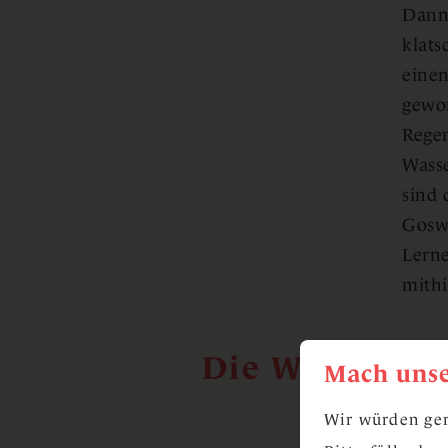
Dann 
klats
einen
gewo
Regen
Wasse
sind 
Goswa
Lern
mithi
Die Wissensba
Mach unse
Wir würden ger
Inzwi