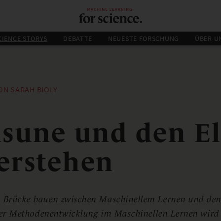
CIENCE STORYS
DEBATTE
NEUESTE FORSCHUNG
ÜBER U
ON SARAH BIOLY
sune und den El
verstehen
e Brücke bauen zwischen Maschinellem Lernen und den
i der Methodenentwicklung im Maschinellen Lernen wir