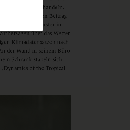
klar: Wir müssen handeln.
, weil auch er einen Beitrag
eitern. Er will Muster in
Vorhersagen über das Wetter
sigen Klimadatensätzen nach
n der Wand in seinem Büro
nem Schrank stapeln sich
 „Dynamics of the Tropical