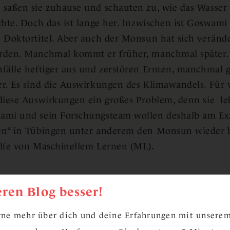
saßen sie zuhause und schauten zu, wie das Wasser 
chte. Doch das ist lange her. Inzwischen ist Goswami 
 Doktortitel. Aber auch der Monsun hat sich verände
rden. Manchmal kommt er früher, manchmal später.
fälle heftiger aus und zerstören Ernten, manchmal g
r. Es sind die Auswirkungen des Klimawandels. Für 
diese Auswirkungen ein großes Problem, denn sie le
mi und sein Forschungsteam wollen deshalb am Exze
en“ in Tübingen unter anderem den Monsun wieder 
lfe von Maschinellem Lernen (ML).
sis über den Klimawandel 
ren Blog besser!
ne mehr über dich und deine Erfahrungen mit unserem
schen ist der Klimawandel auch in Deutschland spür