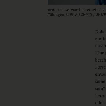
Bedartha Goswami leitet seit 202
Tübingen. © ELIA SCHMID / UNIV
Dabei
am In
macht
Klima
besch
Forsc
entwi
seine
sein“
Lern
oder 