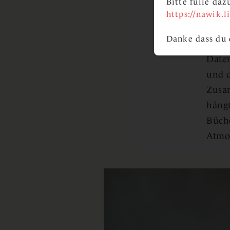
Bitte fülle da
und t
https://nawik.
Goswa
Danke dass du 
leist
Daten
und d
Zusa
hängt
Büche
Atmo