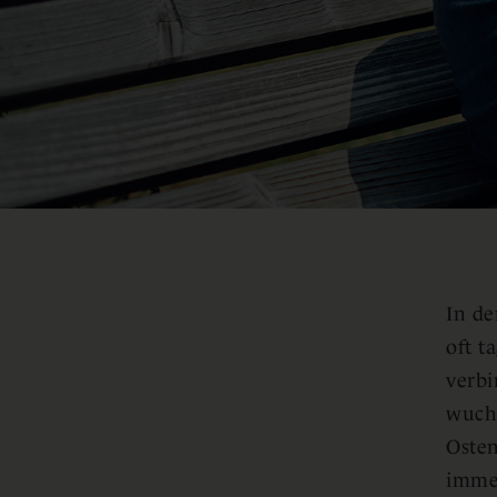
In de
oft t
verb
wuchs
Osten
immer