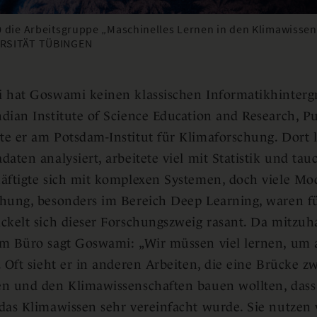
0 die Arbeitsgruppe „Maschinelles Lernen in den Klimawissen
ERSITÄT TÜBINGEN
 hat Goswami keinen klassischen Informatikhintergru
dian Institute of Science Education and Research, P
e er am Potsdam-Institut für Klimaforschung. Dort 
daten analysiert, arbeitete viel mit Statistik und tau
äftigte sich mit komplexen Systemen, doch viele M
hung, besonders im Bereich Deep Learning, waren f
ckelt sich dieser Forschungszweig rasant. Da mitzuhal
m Büro sagt Goswami: „Wir müssen viel lernen, um a
. Oft sieht er in anderen Arbeiten, die eine Brücke
en und den Klimawissenschaften bauen wollten, das
das Klimawissen sehr vereinfacht wurde. Sie nutzen 