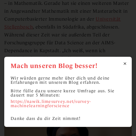
– in Mathematik. Gerade hat sie einen weiteren Master
in Angewandter Mathematik mit einer Masterarbeit in
Computerbasierter Immunologie an der
Universität
Stellenbosch
, ebenfalls in Südafrika, abgeschlossen.
Während dieser Zeit war sie außerdem Teil der
Forschungsgruppe für Data Science an der AIMS-
Dependance in Kapstadt. „Ich weiß, wenn ich
durchhalte, kann ich es schaffen“, sagt sie, wenn sie von
Mach unseren Blog besser!
ihrem Ziel spricht, Professorin zu werden. Berens sagt:
„Durch das Stipendium werden die Studierenden auch
Wir würden gerne mehr über dich und deine
größere Chancen auf eine internationale Promotion
Erfahrungen mit unserem Blog erfahren.
haben.“
Bitte fülle dazu unsere kurze Umfrage aus. Sie
dauert nur 5 Minuten:
https://nawik.limesurvey.net/survey-
machinelearningforscience
Danke dass du dir Zeit nimmst!