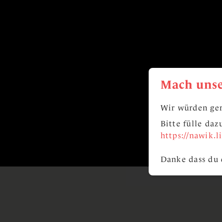
Mach unse
Wir würden ger
Bitte fülle da
https://nawik.
Danke dass du 