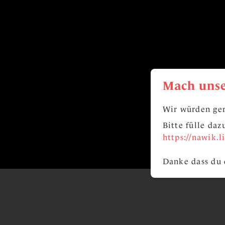
Mach unse
Wir würden ger
Bitte fülle da
https://nawik.
Danke dass du 