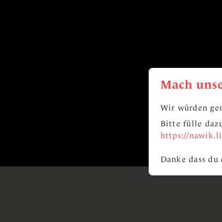
Mach unse
Wir würden ger
Bitte fülle da
https://nawik.
Danke dass du 