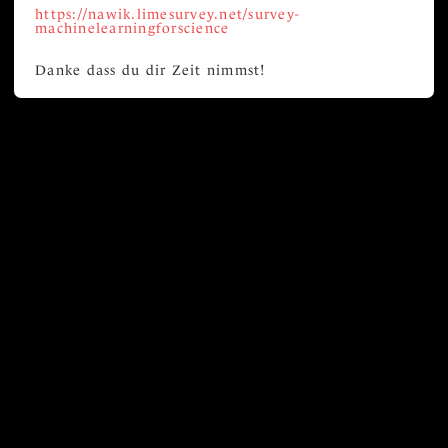
https://nawik.limesurvey.net/survey-
machinelearningforscience
Danke dass du dir Zeit nimmst!