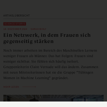
ARTIKELÜBERSICHT
SCIENCE STORYS
18. DEZEMBER 2024
SARAH BIOLY
Ein Netzwerk, in dem Frauen sich
gegenseitig stärken
Noch immer arbeiten im Bereich des Maschinellen Lernens
weniger Frauen als Männer. Das hat Folgen: Frauen sind
weniger sichtbar. Sie fühlen sich häufig isoliert.
Gruppenleiterin Claire Vernade will das ändern. Zusammen
mit neun Mitstreiterinnen hat sie die Gruppe "Tübingen
Women in Machine Learning" gegründet.
MEHR LESEN