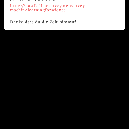
https://nawik.limesurvey.net/survey-
machinelearningforscience
Danke dass du dir Zeit nimmst!