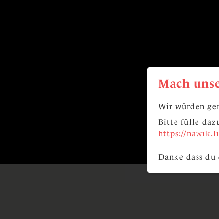
Mach unse
Wir würden ger
Bitte fülle da
https://nawik.
Danke dass du 