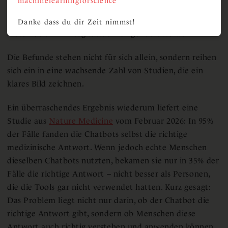
machinelearningforscience
Gesundheitsfragen sind sorgfältig formuliert. Die
Bedingungen der Studie spiegeln daher eher wider, wie
Danke dass du dir Zeit nimmst!
diese Tools im Alltag tatsächlich genutzt werden.
Die Befunde stehen nicht für sich allein, sondern reihen
sich ein in eine wachsende Zahl von Studien, die ein
klares Bild zeichnen.
Ein überraschendes Ergebnis wiederum liefert eine
Studie aus
Nature Medicine
vom Februar 2026: In 95%
der Fälle fanden die Chatbots selbst die richtige
medizinische Antwort. Wenn jedoch echte Menschen
dieselben Chatbots nutzten, bekamen sie nur in 35% der
Fälle die richtige Antwort – nicht besser als Personen,
die die Tools gar nicht verwendet hatten. Kurz gesagt:
Das Problem liegt nicht nur darin, ob der Chatbot die
richtige Antwort gibt, sondern ob Menschen diese
Antwort auch richtig verstehen und anwenden können.