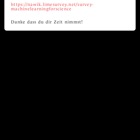
https://nawik.limesurvey.net/survey-
machinelearningforscience
Danke dass du dir Zeit nimmst!