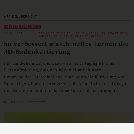
ARTIKELÜBERSICHT
NEUESTE FORSCHUNG
18. JULI 2021
TOBIAS RENTSCHLER , ULRIKE WERBAN , SANDRA TEUBER,
KARSTEN SCHMIDT , THOMAS SCHOLTEN
So verbessert maschinelles Lernen die
3D-Bodenkartierung
Für Landwirtinnen und Landwirte ist es tagtäglich eine
Herausforderung, dass sich Böden räumlich stark
unterscheiden. Maschinelles Lernen kann die Kartierung von
Bodeneigenschaften verbessern, sodass Landwirte das Düngen
und Bewässern zeit- und kosteneffizient planen können.
MEHR LESEN