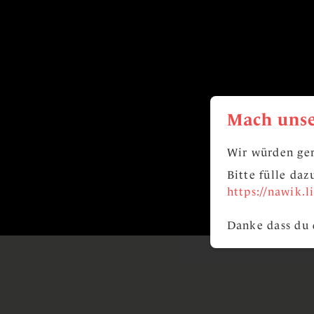
Mach unse
Wir würden ger
Bitte fülle da
https://nawik.
Danke dass du 