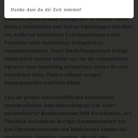
um weitere Funktionen erweitert. Eure
Danke dass du dir Zeit nimmst!
Literaturrecherche zu organisieren, ist jetzt nicht nur
einfacher, sondern auch intelligenter. In Scholar Inbox
können Nutzerinnen und Nutzer Sammlungen erstellen,
um Artikel zu bestimmten Forschungsthemen oder
Projekten unter bestimmten Schlagworten
zusammenzufassen. Unser Empfehlungssystem schlägt
automatisch weitere Artikel vor, die der semantischen
Signatur einer Sammlung entsprechen, sodass ihr euer
Verständnis eines Themas anhand weniger
Ausgangspunkte erweitern könnt.
Sich auf großen wissenschaftlichen Konferenzen
zurechtzufinden, kann überwältigend sein. Unser
personalisierter Konferenzplaner hilft Forschenden, den
Überblick zu behalten. In enger Zusammenarbeit mit
den Organisationsteams von Konferenzen können wir
strukturierte Zeitpläne erstellen, die auf jede