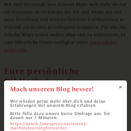
Wir sind überzeugt, dass Scholar Maps weit mehr als nur
ein Kuriosum ist: Es könnte die Art und Weise, wie wir
neue Forschung und wissenschaftliche Publikationen in
Zukunft entdecken, grundlegend verändern. Für alle, die
Scholar Maps testen wollen ohne sich zu registrieren, ist
eine öffentliche Demo verfügbar unter
www.scholar-
maps.com
.
Eure persönliche
Bibliothek und
Mach unseren Blog besser!
Konferenzplaner
Wir würden gerne mehr über dich und deine
Erfahrungen mit unserem Blog erfahren.
Doch das ist noch nicht alles. Damit ihr euch auf eure
Bitte fülle dazu unsere kurze Umfrage aus. Sie
dauert nur 5 Minuten:
Hauptinteressen konzentrieren und den administrativen
https://nawik.limesurvey.net/survey-
Aufwand minimieren könnt, haben wir Scholar Inbox
machinelearningforscience