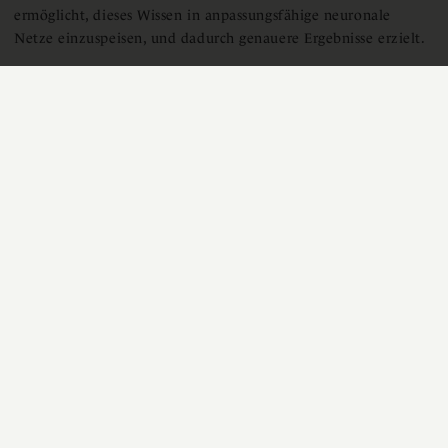
ermöglicht, dieses Wissen in anpassungsfähige neuronale
Netze einzuspeisen, und dadurch genauere Ergebnisse erzielt.
MEHR LESEN
GEFÖRDERT DURCH